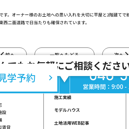
です。オーナー様のお土地への思い入れを大切に平屋と2階建てで
東西二面道路で日当たりも確保されています。
前へ
一覧へもどる
次へ
んでもお気軽にご相談くださ
048-5
見学予約
営業時間：9:00 
施工実績
宅
モデルハウス
施設
舗
土地活用WEB記事
型賃貸