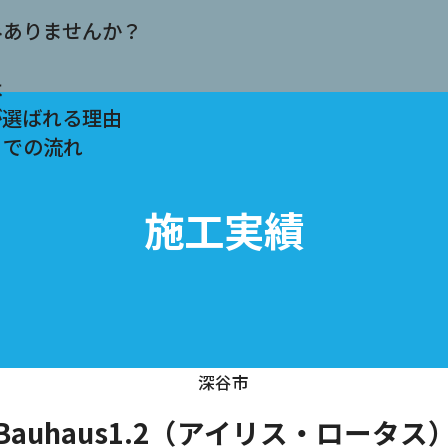
みありませんか？
は
が選ばれる理由
までの流れ
施工実績
深谷市
Bauhaus1.2（アイリス・ロータス